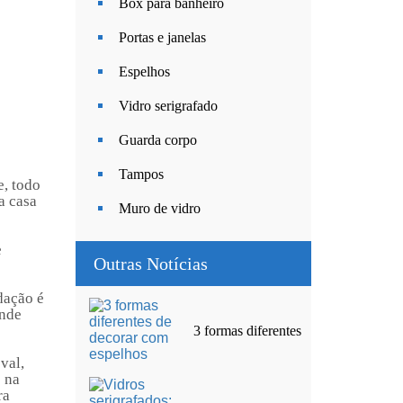
Box para banheiro
Portas e janelas
Espelhos
Vidro serigrafado
Guarda corpo
Tampos
e, todo
a casa
Muro de vidro
e
Outras Notícias
dação é
ande
3 formas diferentes
val,
 na
ra