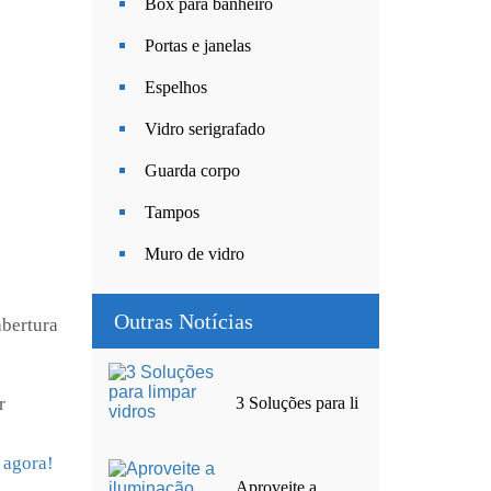
Box para banheiro
Portas e janelas
Espelhos
Vidro serigrafado
Guarda corpo
Tampos
Muro de vidro
Outras Notícias
abertura
3 Soluções para li
r
 agora!
Aproveite a