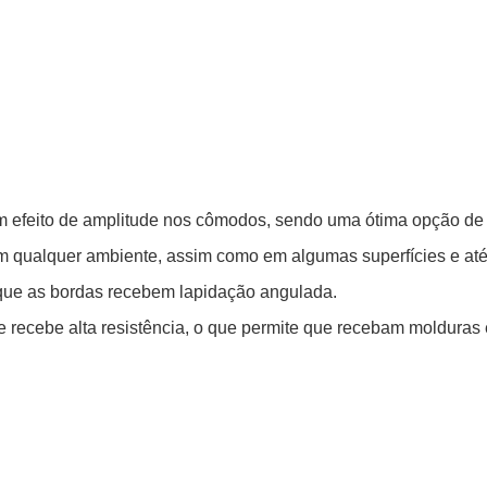
um efeito de amplitude nos cômodos, sendo uma ótima opção d
em qualquer ambiente, assim como em algumas superfícies e a
 que as bordas recebem lapidação angulada.
e recebe alta resistência, o que permite que recebam moldura
Todos os direitos reservados - 2024