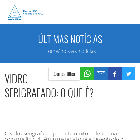
ÚLTIMAS NOTÍCIAS
Home/ nossas notícias
Compartilhar
VIDRO
SERIGRAFADO: O QUE É?
O vidro serigrafado, produto muito utilizado na
construção civil, é um material que é desenhado ou