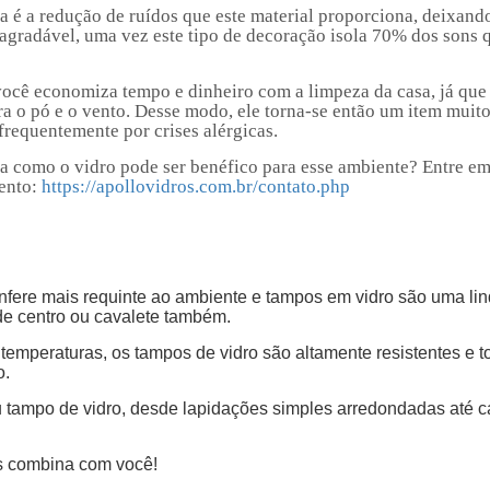
a é a redução de ruídos que este material proporciona, deixand
sagradável, uma vez este tipo de decoração isola 70% dos sons 
você economiza tempo e dinheiro com a limpeza da casa, já que
a o pó e o vento. Desse modo, ele torna-se então um item muit
frequentemente por crises alérgicas.
dia como o vidro pode ser benéfico para esse ambiente? Entre e
mento:
https://apollovidros.com.br/contato.php
onfere mais requinte ao ambiente e tampos em vidro são uma li
de centro ou cavalete também.
emperaturas, os tampos de vidro são altamente resistentes e to
o.
eu tampo de vidro, desde lapidações simples arredondadas até 
s combina com você!