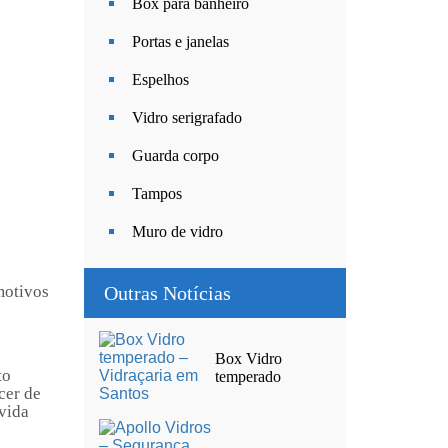
Box para banheiro
Portas e janelas
Espelhos
Vidro serigrafado
Guarda corpo
Tampos
Muro de vidro
Outras Notícias
motivos
Box Vidro
to
temperado
cer de
 vida