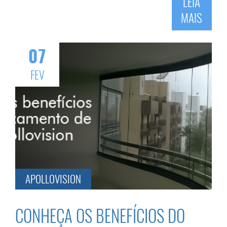
LEIA
MAIS
07
FEV
APOLLOVISION
CONHEÇA OS BENEFÍCIOS DO