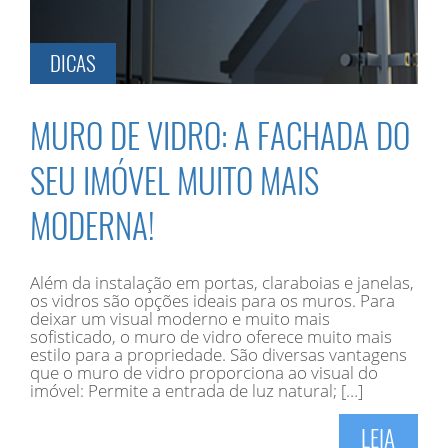
DICAS
MURO DE VIDRO: A FACHADA DO
SEU IMÓVEL MUITO MAIS
MODERNA!
Além da instalação em portas, claraboias e janelas,
os vidros são opções ideais para os muros. Para
deixar um visual moderno e muito mais
sofisticado, o muro de vidro oferece muito mais
estilo para a propriedade. São diversas vantagens
que o muro de vidro proporciona ao visual do
imóvel: Permite a entrada de luz natural; […]
LEIA