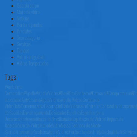
Guarda corpo
Muro de vidro
Notícias
Portas e janelas
Produtos
Sem categoria
Serviços
Tampos
Vidro serigrafado
Vidros Temperados
Tags
#Ambiente
Corporativo
#Apollo
#ApolloVidros
#Box
#BoxBanheiro
#Carnaval
#Compromisso
#Co
decorados
AniversárioApolloVidros
Apollo Vidros
Cortina de
Vidro
DataComemorativa
Decoração
DiadoVidraceiro
EntreEmContato
Envidraçament
de Sacadas
EnvidraçamentoDeSacadas
Espelhos
Espelhos para
Decoração
Independência do Brasil
Janelas
Lapidação de Vidros
Limpeza de
Janelas
Muro de Vidro
MurodeVidro
Nossa Senhora do Monte
Serrat
Orçamento
ParabénsApolloVidros
PortasEJanelas
Projetos
Qualidade
Serviços