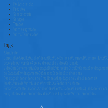
Portas e janelas
Produtos
Sem categoria
Serviços
Tampos
Vidro serigrafado
Vidros Temperados
Tags
#Ambiente
Corporativo
#Apollo
#ApolloVidros
#Box
#BoxBanheiro
#Carnaval
#Compromisso
#Co
decorados
AniversárioApolloVidros
Apollo Vidros
Cortina de
Vidro
DataComemorativa
Decoração
DiadoVidraceiro
EntreEmContato
Envidraçament
de Sacadas
EnvidraçamentoDeSacadas
Espelhos
Espelhos para
Decoração
Independência do Brasil
Janelas
Lapidação de Vidros
Limpeza de
Janelas
Muro de Vidro
MurodeVidro
Nossa Senhora do Monte
Serrat
Orçamento
ParabénsApolloVidros
PortasEJanelas
Projetos
Qualidade
Serviços
Serigrafado
Vidro Temperado
Vidros
Vidros Lapidados
Vidros Temperados