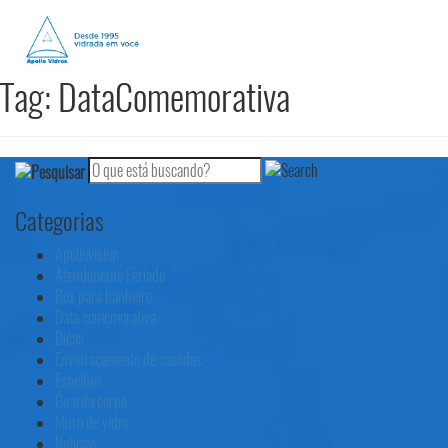
Tag:
DataComemorativa
Categorias
Apollovision
Atendimento Feriado
Box para banheiro
Data comemorativa
Dicas
Envidraçamento de sacadas
Espelhos
Guarda corpo
Muro de vidro
Notícias